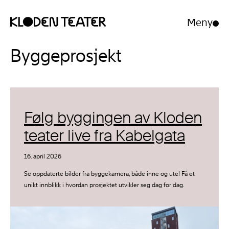
Meny
Åpne/luk
meny
Hopp
Hopp
Byggeprosjekt
til
til
innhold
navigasjon
Følg byggingen av Kloden
teater live fra Kabelgata
16. april 2026
Se oppdaterte bilder fra byggekamera, både inne og ute! Få et
unikt innblikk i hvordan prosjektet utvikler seg dag for dag.