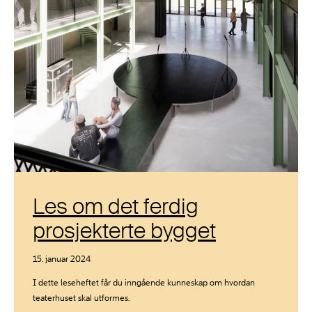
Les om det ferdig
prosjekterte bygget
15. januar 2024
I dette leseheftet får du inngående kunneskap om hvordan
teaterhuset skal utformes.