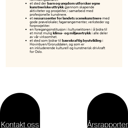
et sted der
barn og ungdom utforsker egne
kunstneriske uttrykk
gjennom skapende
aktiviteter og prosjekter, i samarbeid med
profesjonelle kunstnere.
et
ressurssenter for landets scenekunstnere
med
gode prøvelokaler, fagarrangementer, verksteder og
forprosjekter.
en foregangsinstitusjon i kultursektoren i å bidra til
et minst mulig
klima- og miljøavtrykk
i alle deler
av vår virksomhet.
et sted som bidrar til
bærekraftig byutvikling
i
Hovinbyen/Groruddalen, og som er
en inkluderende kulturell og kunstnerisk drivkraft
for Oslo.
Kontakt oss
Årsrapporter