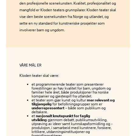
den profesjonelle scenekunsten. Kvalitet, profesjonalitet og
mangfold er Kloden teaters grunnpilarer. Kloden teater skal
vise den beste scenekunsten fra Norge og utlandet, og
sette en ny standard for kunstneriske prosjekter som
involverer barn og ungdom.
VÅRE MÅL ER
Kloden teater skal være:
et programmerende teater som presenterer
forestillinger av høy kvalitet for barn, ungdom og
familier hele året, både produksjoner fra norske
kompanier og gjestespill fra utlandet.
et teater som gjør kunst og kultur
mer relevant og
tilgjengelig
for befolkningsgrupper som er
underrepresentert
– både som publikum og
deltakere.
et
nasjonalt knutepunkt for faglig
utvikling
gjennom debatt, publikumsutvikling,
utprøving av ideer samt kunnskapsformidling og -
produksjon, i samarbeid med kunstnere, forskere,
kritikere, utdanningsinstitusjoner og
formidlingsaktører.