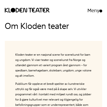
Meny
Åpne/luk
meny
Hopp
Hopp
Om Kloden teater
til
til
innhold
navigasjon
Kloden teater er en nasjonal scene for scenekunst for barn
og ungdom. Vi viser teater og scenekunst fra Norge og
utlandet gjennom et variert program året gjennom – for
spedbarn, barnehagebarn, skolebarn, ungdom, unge voksne
og alt imellom.
Publikum får oppleve et bredt spekter av kunstneriske
uttrykk og får også være med på å skape selv. Vi utvikler
programmet vårt i kontakt med miljøet rundt oss, og jobber
for å gjøre kulturlivet mer relevant og tilgjengelig for
befolkningsgrupper som er underrepresentert, både som