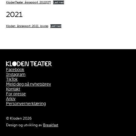
KlodenTeater_årsrapport_2022[27]
Last ned
2021
Kloden_årsrapport_2021_lowres
Last ned
Facebook
Instagram
TikTok
Meld deg på nyhetsbrev
Kontakt
For presse
Arkiv
Personvernerklæring
© Kloden 2026
Design og utvikling av
Breakfast