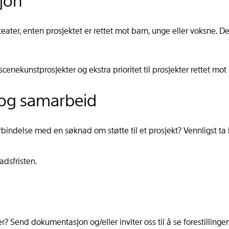
sjon
ater, enten prosjektet er rettet mot barn, unge eller voksne. D
il scenekunstprosjekter og ekstra prioritet til prosjekter rettet mo
 og samarbeid
bindelse med en søknad om støtte til et prosjekt? Vennligst ta 
dsfristen.
r? Send dokumentasjon og/eller inviter oss til å se forestillingen