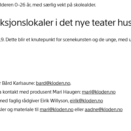
alderen 0–26 år, med særlig vekt på skolealder.
sjonslokaler i det nye teater hu
9. Dette blir et knutepunkt for scenekunsten og de unge, med u
r Bård Karlsaune:
bard@kloden.no
.
a kontakt med produsent Mari Haugen:
mari@kloden.no
ed faglig rådgiver Eirik Willyson,
eirik@kloden.no
er og materiale til
mari@kloden.no
eller
aadne@kloden.no