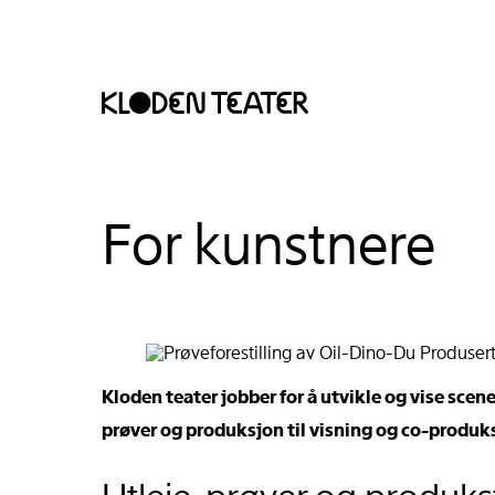
Hopp
Hopp
For kunstnere
til
til
innhold
navigasjon
Kloden teater jobber for å utvikle og vise scen
prøver og produksjon til visning og co-produksj