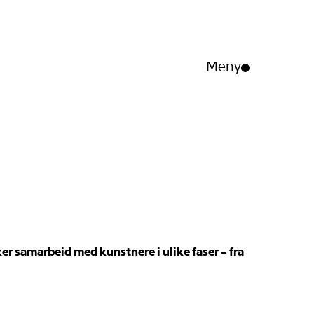
Meny
Åpne/lukk
meny
ker samarbeid med kunstnere i ulike faser – fra