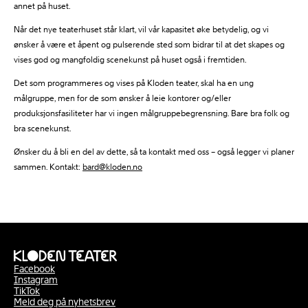
annet på huset.
Når det nye teaterhuset står klart, vil vår kapasitet øke betydelig, og vi
ønsker å være et åpent og pulserende sted som bidrar til at det skapes og
vises god og mangfoldig scenekunst på huset også i fremtiden.
Det som programmeres og vises på Kloden teater, skal ha en ung
målgruppe, men for de som ønsker å leie kontorer og/eller
produksjonsfasiliteter har vi ingen målgruppebegrensning. Bare bra folk og
bra scenekunst.
Ønsker du å bli en del av dette, så ta kontakt med oss – også legger vi planer
sammen. Kontakt:
bard@kloden.no
Facebook
Instagram
TikTok
Meld deg på nyhetsbrev