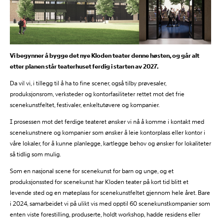
Vi begynner å bygge det nye Kloden teater denne høsten, og går alt
etter planen står teaterhuset ferdig i starten av 2027.
Da vil vi, i tillegg til å ha to fine scener, også tilby prøvesaler,
produksjonsrom, verksteder og kontorfasiliteter rettet mot det frie
scenekunstfeltet, festivaler, enkeltutøvere og kompanier.
I prosessen mot det ferdige teateret ønsker vi nå å komme i kontakt med
scenekunstnere og kompanier som ønsker å leie kontorplass eller kontor i
våre lokaler, for å kunne planlegge, kartlegge behov og ønsker for lokaliteter
så tidlig som mulig.
Som en nasjonal scene for scenekunst for barn og unge, og et
produksjonssted for scenekunst har Kloden teater på kort tid blitt et
levende sted og en møteplass for scenekunstfeltet gjennom hele året. Bare
i 2024, samarbeidet vi på ulikt vis med opptil 60 scenekunstkompanier som
enten viste forestilling, produserte, holdt workshop, hadde residens eller