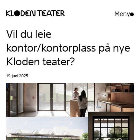
Meny
Åpne/luk
meny
Hopp
Hopp
Vil du leie
til
til
innhold
navigasjon
kontor/kontorplass på nye
Kloden teater?
19. juni 2025