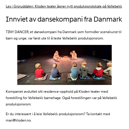
Les i Groruddalen: Kloden teater åpner nytt produksjonslokale på Vollebekk
Innviet av dansekompani fra Danmark
TINY DANCER, et dansekompani fra Danmark som formidler scenekunst til
barn og unge, var først ute til å teste Vollebekk produksjonsrom.
Kompaniet avsluttet sitt residence-opphold på Kloden teater med
forestilling for Vollebekk barnehage. Også forestillingen var på Vollebekk
produksjonsrom.
Er du interessert i å leie Vollebekk produksjonsrom? Ta kontakt med
mari@kloden.no.