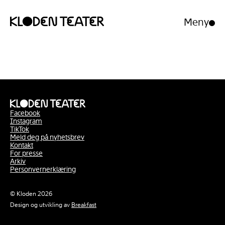
Meny
Åpne/luk
meny
Hopp
Hopp
til
til
innhold
navigasjon
Facebook
Instagram
TikTok
Meld deg på nyhetsbrev
Kontakt
For presse
Arkiv
Personvernerklæring
© Kloden 2026
Design og utvikling av
Breakfast