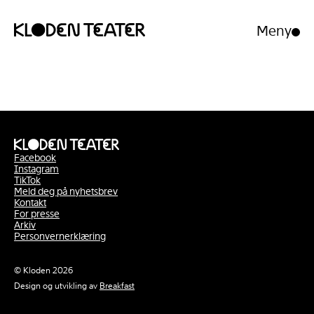
Meny
Åpne/luk
meny
Hopp
Hopp
til
til
innhold
navigasjon
Facebook
Instagram
TikTok
Meld deg på nyhetsbrev
Kontakt
For presse
Arkiv
Personvernerklæring
© Kloden 2026
Design og utvikling av
Breakfast