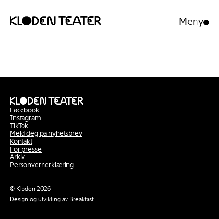
Meny
Åpne/luk
meny
Hopp
Hopp
til
til
innhold
navigasjon
Facebook
Instagram
TikTok
Meld deg på nyhetsbrev
Kontakt
For presse
Arkiv
Personvernerklæring
© Kloden 2026
Design og utvikling av
Breakfast