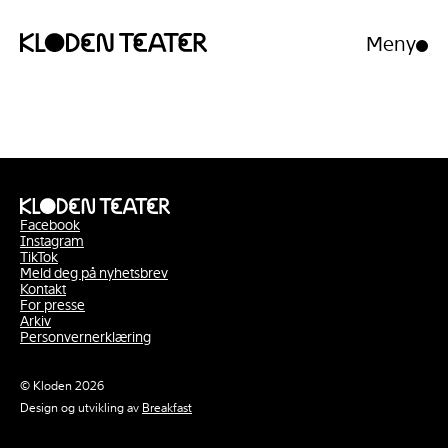
Meny
Åpne/luk
meny
Hopp
Hopp
til
til
innhold
navigasjon
Facebook
Instagram
TikTok
Meld deg på nyhetsbrev
Kontakt
For presse
Arkiv
Personvernerklæring
© Kloden 2026
Design og utvikling av
Breakfast