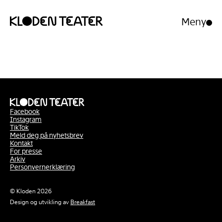
Meny
Åpne/luk
meny
Hopp
Hopp
til
til
innhold
navigasjon
Facebook
Instagram
TikTok
Meld deg på nyhetsbrev
Kontakt
For presse
Arkiv
Personvernerklæring
© Kloden 2026
Design og utvikling av
Breakfast