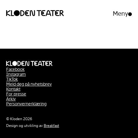
Meny
Åpne/luk
meny
Hopp
Hopp
til
til
innhold
navigasjon
Facebook
Instagram
TikTok
Meld deg på nyhetsbrev
Kontakt
For presse
Arkiv
Personvernerklæring
© Kloden 2026
Design og utvikling av
Breakfast