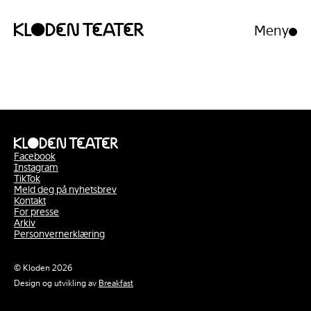
Meny
Åpne/luk
meny
Hopp
Hopp
til
til
innhold
navigasjon
Facebook
Instagram
TikTok
Meld deg på nyhetsbrev
Kontakt
For presse
Arkiv
Personvernerklæring
© Kloden 2026
Design og utvikling av
Breakfast