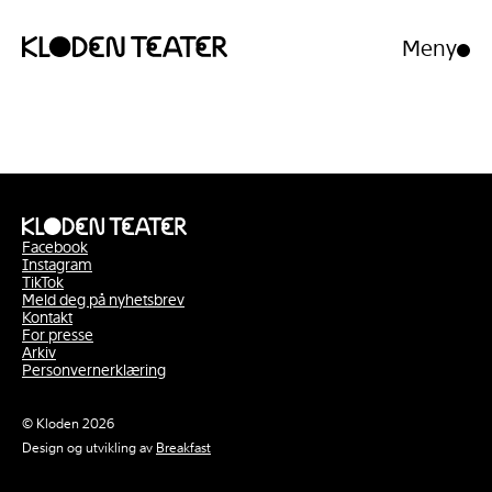
Meny
Åpne/luk
meny
Hopp
Hopp
til
til
innhold
navigasjon
Facebook
Instagram
TikTok
Meld deg på nyhetsbrev
Kontakt
For presse
Arkiv
Personvernerklæring
© Kloden 2026
Design og utvikling av
Breakfast