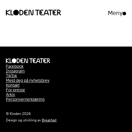
Meny
Åpne/luk
meny
Hopp
Hopp
til
til
innhold
navigasjon
Facebook
Instagram
TikTok
Meld deg på nyhetsbrev
Kontakt
For presse
Arkiv
Personvernerklæring
© Kloden 2026
Design og utvikling av
Breakfast