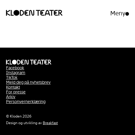
Meny
Åpne/luk
meny
Hopp
Hopp
til
til
innhold
navigasjon
Facebook
Instagram
TikTok
Meld deg på nyhetsbrev
Kontakt
For presse
Arkiv
Personvernerklæring
© Kloden 2026
Design og utvikling av
Breakfast