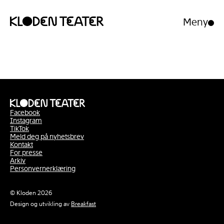
Meny
Åpne/luk
meny
Hopp
Hopp
til
til
innhold
navigasjon
Facebook
Instagram
TikTok
Meld deg på nyhetsbrev
Kontakt
For presse
Arkiv
Personvernerklæring
© Kloden 2026
Design og utvikling av
Breakfast