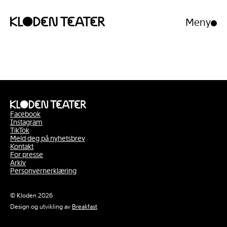
Meny
Åpne/luk
meny
Hopp
Hopp
til
til
innhold
navigasjon
Facebook
Instagram
TikTok
Meld deg på nyhetsbrev
Kontakt
For presse
Arkiv
Personvernerklæring
© Kloden 2026
Design og utvikling av
Breakfast