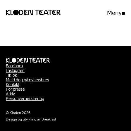
Meny
Åpne/luk
meny
Hopp
Hopp
til
til
innhold
navigasjon
Facebook
Instagram
TikTok
Meld deg på nyhetsbrev
Kontakt
For presse
Arkiv
Personvernerklæring
© Kloden 2026
Design og utvikling av
Breakfast