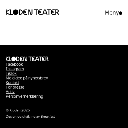
Meny
Åpne/luk
meny
Hopp
Hopp
til
til
innhold
navigasjon
Facebook
Instagram
TikTok
Meld deg på nyhetsbrev
Kontakt
For presse
Arkiv
Personvernerklæring
© Kloden 2026
Design og utvikling av
Breakfast