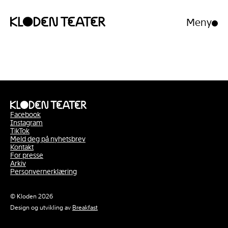
Meny
Åpne/luk
meny
Hopp
Hopp
til
til
innhold
navigasjon
Facebook
Instagram
TikTok
Meld deg på nyhetsbrev
Kontakt
For presse
Arkiv
Personvernerklæring
© Kloden 2026
Design og utvikling av
Breakfast