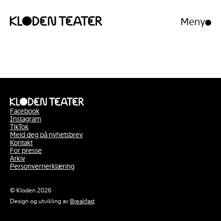
Meny
Åpne/luk
meny
Hopp
Hopp
til
til
innhold
navigasjon
Facebook
Instagram
TikTok
Meld deg på nyhetsbrev
Kontakt
For presse
Arkiv
Personvernerklæring
© Kloden 2026
Design og utvikling av
Breakfast