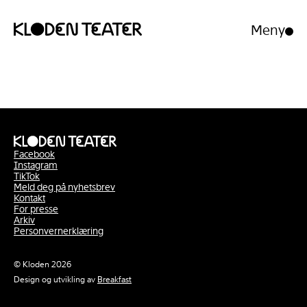
Meny
Åpne/luk
meny
Hopp
Hopp
til
til
innhold
navigasjon
Facebook
Instagram
TikTok
Meld deg på nyhetsbrev
Kontakt
For presse
Arkiv
Personvernerklæring
© Kloden 2026
Design og utvikling av
Breakfast