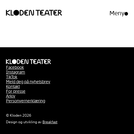
Meny
Åpne/luk
meny
Hopp
Hopp
til
til
innhold
navigasjon
Facebook
Instagram
TikTok
Meld deg på nyhetsbrev
Kontakt
For presse
Arkiv
Personvernerklæring
© Kloden 2026
Design og utvikling av
Breakfast