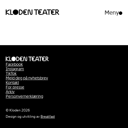
Meny
Åpne/luk
meny
Hopp
Hopp
til
til
innhold
navigasjon
Facebook
Instagram
TikTok
Meld deg på nyhetsbrev
Kontakt
For presse
Arkiv
Personvernerklæring
© Kloden 2026
Design og utvikling av
Breakfast