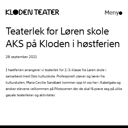
Meny
Åpne/luk
meny
Hopp
Hopp
Teaterlek for Løren skole
til
til
innhold
navigasjon
AKS på Kloden i høstferien
28. september 2021
I høstferien arrangerer vi teaterlek for 2.-3.-klasse fra Løren skole i
samarbeid med Oslo kulturskole. Profesjonell utøver og lærer fra
kulturskolen; Maria Cecilie Sandbæk kommer opp til oss her i Kabelgata og
ønsker elevene velkommen på Pilotscenen der de skal få prøve seg på ulike
gøyale teaterleker og aktiviteter.