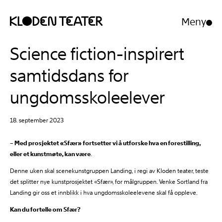
Meny
Åpne/luk
meny
Hopp
Hopp
Science fiction-inspirert
til
til
innhold
navigasjon
samtidsdans for
ungdomsskoleelever
18. september 2023
– Med prosjektet «Sfær» fortsetter vi å utforske hva en forestilling,
eller et kunstmøte, kan være
.
Denne uken skal scenekunstgruppen Landing, i regi av Kloden teater, teste
det splitter nye kunstprosjektet «Sfær», for målgruppen. Venke Sortland fra
Landing gir oss et innblikk i hva ungdomsskoleelevene skal få oppleve.
Kan du fortelle om Sfær?