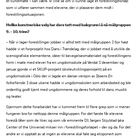
et kunstmøte – kan være. Vi ville se om vi kunne lage et forestillingsforløp
som vi utfører sammen med elevene, der vi plasserer dem midt i
forestillingssituasjonen.
Hvilke kunstneriske valg har dere tatt med bakgrunn i å nå målgruppen
9. – 10. trinn?
– Når vi lager forestillinger jobber vi alltid tett med målgruppen. I fjor høst
hadde vi et forprosjekt hos Dans i Trøndelag, der vi jobbet med å utvikle de
scenografiske elementene, idéer til bevegelsesmaterialet og forestillingens
form i møte med elever fra en ungdomsskole på Verdal. I desember og
januar gjorde vi et SKUP-prosjekt (skoleutviklingsprosjekt) på en
ungdomsskole i Oslo der vi lagde en danse-versjon av Ibsens
En
folkefiende
. I disse ukene hadde vi ungdomsskolen som arbeidssted og ble
ordentlig godt kjent med ungdommene og deres forhold til dans, musikk
og teater.
Gjennom dette forarbeidet har vi kommet frem til flere grep som vi mener
fungerer bra for nettopp denne målgruppen. For det første får elevene
foreslå låter som de liker, og som vår eminente DJ, Jørgen Skjulstad (aka
Center of the Universe) mikser inn i forestillingsforløpet – der og da. For det
andre er vi opptatt av at ingen av elevene skal føle seg eksponert som