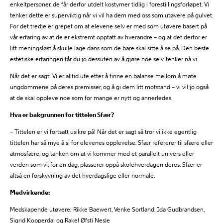
enkeltpersoner, de får derfor utdelt kostymer tidlig i forestillingsforløpet. Vi
tenker dette er superviktig når vi vil ha dem med oss som utøvere på gulvet.
For det tredje er grepet om at elevene selv er med som utøvere basert på
vår erfaring av at de er ekstremt opptatt av hverandre – og at det derfor er
litt meningsløst å skulle lage dans som de bare skal sitte å se på. Den beste
estetiske erfaringen får du jo dessuten av å gjøre noe selv, tenker nå vi.
Når det er sagt: Vi er alltid ute etter å finne en balanse mellom å møte
ungdommene på deres premisser, og å gi dem litt motstand – vi vil jo også
at de skal oppleve noe som for mange er nytt og annerledes.
Hva er bakgrunnen for tittelen Sfær?
– Tittelen er vi fortsatt usikre på! Når det er sagt så tror vi ikke egentlig
tittelen har så mye å si for elevenes opplevelse. Sfær refererer til sfære eller
atmosfære, og tanken om at vi kommer med et parallelt univers eller
verden som vi, for en dag, plasserer oppå skolehverdagen deres. Sfær er
altså en forskyvning av det hverdagslige eller normale.
Medvirkende:
Medskapende utøvere: Rikke Baewert, Venke Sortland, Ida Gudbrandsen,
Sigrid Kopperdal og Rakel Øfsti Nesje