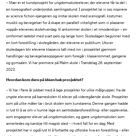
– Sfær er et kunstprosjekt for ungdomsskoleelever, der elevene får ta del i
en koreografert underjordisk samlingsstund. I prosjektet lar vi oss inspirere
av science fiction-sjangeren og inntar skolen med scenografi, kostymer,
musikk og bevegelser for å skape en parallell virkelighet som vi plasserer
«oppå» elevenes skolehverdag. Vi ankommer skolen i et «moderskip» – en
omformet lastebil med svart pels og lange horn. Skoledagen begynner med
en kort forestilling i skolegården, der elevene er publikum. Utover
skoledagen blir elevene klassevis tatt med inn i prosjektet gjennom
handlinger og bevegelsesoppgaver som foregår i klasserommet, gangene
og gymsalen. Vi har premiere på Malm skole i Trøndelag 26. september
2023.
Hvordan kom dere på idéen bak prosjektet?
– Vi har i flere år jobbet med å lage prosjekter for ulike målgrupper; fra de
yngste elevene på barneskolen til elever på videregående skole. Prosjekter
som på ulike måter tar i bruk skolen som kunstarena. Denne gangen hadde
vi lyst til å se om vi kunne lage en samtidsdansforestilling- eller opplevelse,
som engasjerer elever på ungdomsskolen, og gjøre ungdomsskolen som
annerledes og kanskje litt magisk sted – i hvert fall for en dag. Med
prosjektet har vi også lyst til å fortsette og utforske hva en forestilling – eller