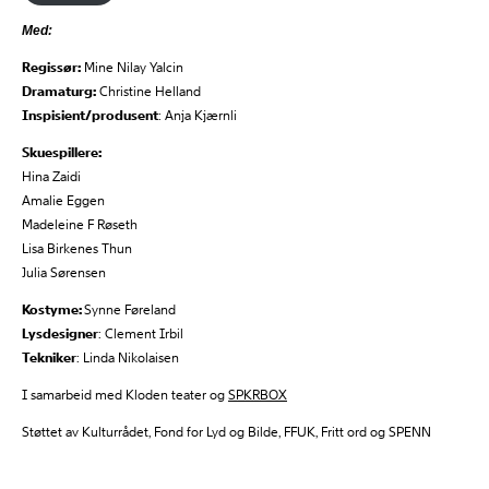
Med:
Regissør:
Mine Nilay Yalcin
Dramaturg:
Christine Helland
Inspisient/produsent
: Anja Kjærnli
Skuespillere:
Hina Zaidi
Amalie Eggen
Madeleine F Røseth
Lisa Birkenes Thun
Julia Sørensen
Kostyme:
Synne Føreland
Lysdesigner
: Clement Irbil
Tekniker
: Linda Nikolaisen
I samarbeid med Kloden teater og
SPKRBOX
Støttet av Kulturrådet, Fond for Lyd og Bilde, FFUK, Fritt ord og SPENN