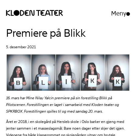
Meny
Åpne/luk
meny
Hopp
Hopp
Premiere på Blikk
til
til
innhold
navigasjon
5. desember 2021
16. mars har Mine Nilay Yalcin premiere på sin forestilling Blikk på
Pilotscenen. Forestillingen er laget i samarbeid med Kloden teater og
SPKRBOX. Forestillingen spilles til og med søndag 20. mars.
Året er 2018, i en skolegård på Hersleb skole i Oslo barker en gjeng med
jenter sammen i et masseslagsmål. Bare noen dager etter skjer det igjen.
Videoene fra både klasserommet og skolegården vitner om brutale