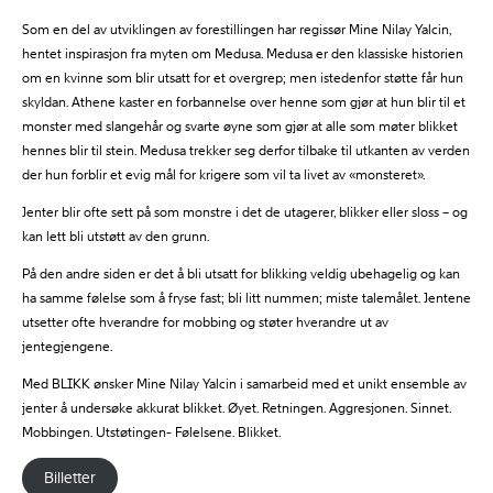
Som en del av utviklingen av forestillingen har regissør Mine Nilay Yalcin,
hentet inspirasjon fra myten om Medusa. Medusa er den klassiske historien
om en kvinne som blir utsatt for et overgrep; men istedenfor støtte får hun
skyldan. Athene kaster en forbannelse over henne som gjør at hun blir til et
monster med slangehår og svarte øyne som gjør at alle som møter blikket
hennes blir til stein. Medusa trekker seg derfor tilbake til utkanten av verden
der hun forblir et evig mål for krigere som vil ta livet av «monsteret».
Jenter blir ofte sett på som monstre i det de utagerer, blikker eller sloss – og
kan lett bli utstøtt av den grunn.
På den andre siden er det å bli utsatt for blikking veldig ubehagelig og kan
ha samme følelse som å fryse fast; bli litt nummen; miste talemålet. Jentene
utsetter ofte hverandre for mobbing og støter hverandre ut av
jentegjengene.
Med BLIKK ønsker Mine Nilay Yalcin i samarbeid med et unikt ensemble av
jenter å undersøke akkurat blikket. Øyet. Retningen. Aggresjonen. Sinnet.
Mobbingen. Utstøtingen- Følelsene. Blikket.
Billetter