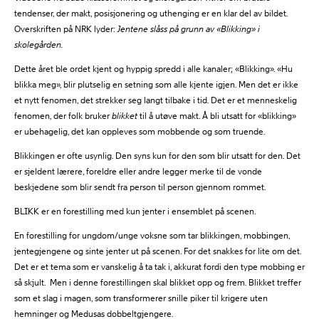
tendenser, der makt, posisjonering og uthenging er en klar del av bildet.
Overskriften på NRK lyder:
Jentene slåss på grunn av «Blikking» i
skolegården.
Dette året ble ordet kjent og hyppig spredd i alle kanaler; «Blikking». «Hu
blikka meg», blir plutselig en setning som alle kjente igjen. Men det er ikke
et nytt fenomen, det strekker seg langt tilbake i tid. Det er et menneskelig
fenomen, der folk bruker
blikket
til å utøve makt. Å bli utsatt for «blikking»
er ubehagelig, det kan oppleves som mobbende og som truende.
Blikkingen er ofte usynlig. Den syns kun for den som blir utsatt for den. Det
er sjeldent lærere, foreldre eller andre legger merke til de vonde
beskjedene som blir sendt fra person til person gjennom rommet.
BLIKK er en forestilling med kun jenter i ensemblet på scenen.
En forestilling for ungdom/unge voksne som tar blikkingen, mobbingen,
jentegjengene og sinte jenter ut på scenen. For det snakkes for lite om det.
Det er et tema som er vanskelig å ta tak i, akkurat fordi den type mobbing er
så skjult. Men i denne forestillingen skal blikket opp og frem. Blikket treffer
som et slag i magen, som transformerer snille piker til krigere uten
hemninger og Medusas dobbeltgjengere.