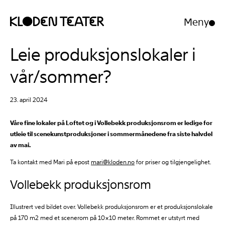
Meny
Åpne/luk
meny
Hopp
Hopp
Leie produksjonslokaler i
til
til
innhold
navigasjon
vår/sommer?
23. april 2024
Våre fine lokaler på Loftet og i Vollebekk produksjonsrom er ledige for
utleie til scenekunstproduksjoner i sommermånedene fra siste halvdel
av mai.
Ta kontakt med Mari på epost
mari@kloden.no
for priser og tilgjengelighet.
Vollebekk produksjonsrom
Illustrert ved bildet over. Vollebekk produksjonsrom er et produksjonslokale
på 170 m2 med et scenerom på 10×10 meter. Rommet er utstyrt med