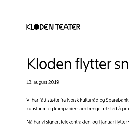
Hopp
Hopp
Kloden flytter sn
til
til
innhold
navigasjon
13. august 2019
Vi har fått støtte fra
Norsk kulturråd
og
Sparebanks
kunstnere og kompanier som trenger et sted å produ
Nå har vi signert leiekontrakten, og i januar flyt