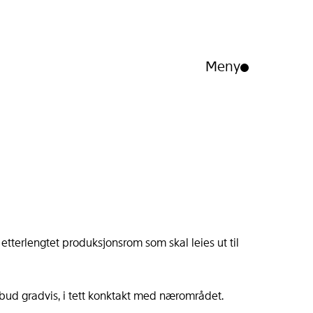
Meny
Åpne/lukk
meny
 etterlengtet produksjonsrom som skal leies ut til
ilbud gradvis, i tett konktakt med nærområdet.