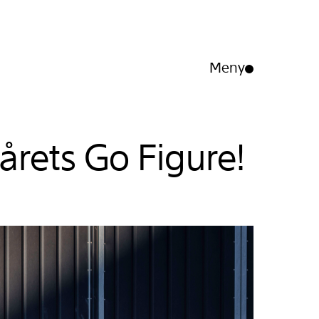
Meny
Åpne/lukk
meny
årets Go Figure!