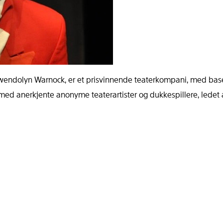
dolyn Warnock, er et prisvinnende teaterkompani, med base i 
ed anerkjente anonyme teaterartister og dukkespillere, ledet a