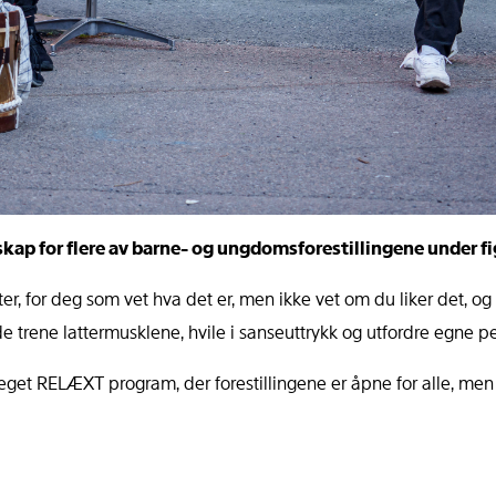
tsskap for flere av barne- og ungdomsforestillingene under f
ter, for deg som vet hva det er, men ikke vet om du liker det, og
e trene lattermusklene, hvile i sanseuttrykk og utfordre egne pe
 et eget RELÆXT program, der forestillingene er åpne for alle, m