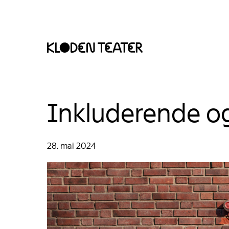
Hopp
Hopp
Inkluderende og
til
til
innhold
navigasjon
28. mai 2024