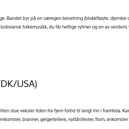
ge. Bandet byr på en særegen besetning (blokkfløyte, djembe og
il boliviansk folkemusikk, du får heftige rytmer og en av verden
F/DK/USA)
ten stue veksler tiden fra fjern fortid til langt inn i framtida. Kar
omster, branner, geigertellere, nyttårsfester, flom, ankomster