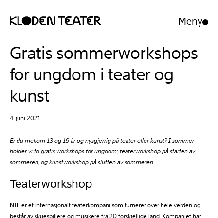
Meny
Åpne/luk
meny
Hopp
Hopp
Gratis sommerworkshops
til
til
innhold
navigasjon
for ungdom i teater og
kunst
4. juni 2021
Er du mellom 13 og 19 år og nysgjerrig på teater eller kunst? I sommer
holder vi to gratis workshops for ungdom; teaterworkshop på starten av
sommeren, og kunstworkshop på slutten av sommeren.
Teaterworkshop
NIE
er et internasjonalt teaterkompani som turnerer over hele verden og
består av skuespillere og musikere fra 20 forskjellige land. Kompaniet har