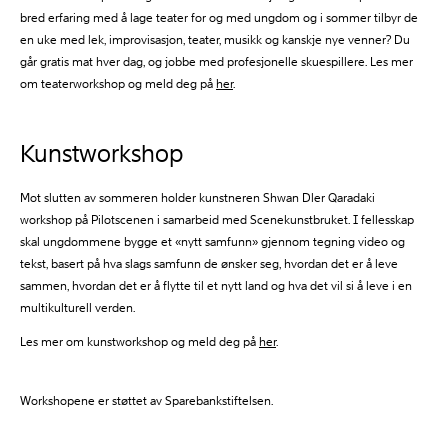
bred erfaring med å lage teater for og med ungdom og i sommer tilbyr de
en uke med lek, improvisasjon, teater, musikk og kanskje nye venner? Du
går gratis mat hver dag, og jobbe med profesjonelle skuespillere. Les mer
om teaterworkshop og meld deg på
her
.
Kunstworkshop
Mot slutten av sommeren holder kunstneren Shwan Dler Qaradaki
workshop på Pilotscenen i samarbeid med Scenekunstbruket. I fellesskap
skal ungdommene bygge et «nytt samfunn» gjennom tegning video og
tekst, basert på hva slags samfunn de ønsker seg, hvordan det er å leve
sammen, hvordan det er å flytte til et nytt land og hva det vil si å leve i en
multikulturell verden.
Les mer om kunstworkshop og meld deg på
her
.
Workshopene er støttet av Sparebankstiftelsen.