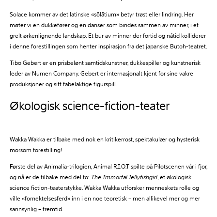
Solace kommer av det latinske «sōlātium» betyr trøst eller lindring. Her
møter vi en dukkefører og en danser som bindes sammen av minner, i et
grelt ørkenlignende landskap. Et bur av minner der fortid og nåtid kolliderer
i denne forestillingen som henter inspirasjon fra det japanske Butoh-teatret.
Tibo Gebert er en prisbelønt samtidskunstner, dukkespiller og kunstnerisk
leder av Numen Company. Gebert er internasjonalt kjent for sine vakre
produksjoner og sitt fabelaktige figurspill.
Økologisk science-fiction-teater
Wakka Wakka er tilbake med nok en kritikerrost, spektakulær og hysterisk
morsom forestilling!
Første del av Animalia-trilogien, Animal R.I.O.T spilte på Pilotscenen vår i fjor,
og nå er de tilbake med del to:
The Immortal Jellyfishgirl
, et økologisk
science fiction-teaterstykke. Wakka Wakka utforsker menneskets rolle og
ville «fornektelsesferd» inn i en noe teoretisk – men allikevel mer og mer
sannsynlig – fremtid.