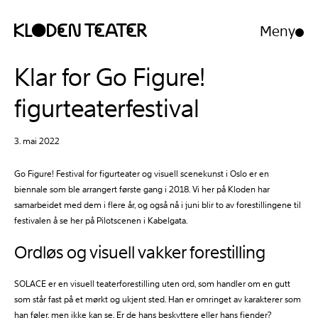
Meny
Åpne/luk
meny
Hopp
Hopp
Klar for Go Figure!
til
til
innhold
navigasjon
figurteaterfestival
3. mai 2022
Go Figure! Festival for figurteater og visuell scenekunst i Oslo er en
biennale som ble arrangert første gang i 2018. Vi her på Kloden har
samarbeidet med dem i flere år, og også nå i juni blir to av forestillingene til
festivalen å se her på Pilotscenen i Kabelgata.
Ordløs og visuell vakker forestilling
SOLACE er en visuell teaterforestilling uten ord, som handler om en gutt
som står fast på et mørkt og ukjent sted. Han er omringet av karakterer som
han føler, men ikke kan se. Er de hans beskyttere eller hans fiender?