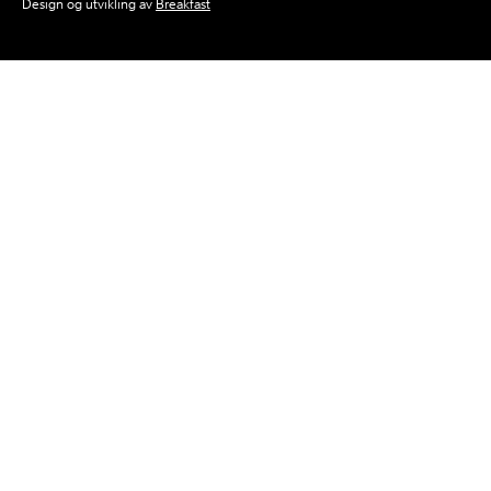
Design og utvikling av
Breakfast