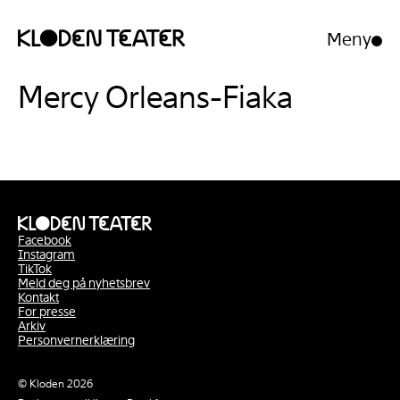
Meny
Åpne/luk
meny
Hopp
Hopp
Mercy Orleans-Fiaka
til
til
innhold
navigasjon
Facebook
Instagram
TikTok
Meld deg på nyhetsbrev
Kontakt
For presse
Arkiv
Personvernerklæring
© Kloden 2026