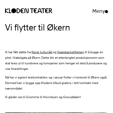
Meny
Åpne/luk
meny
Hopp
Hopp
Vi flytter til Økern
til
til
innhold
navigasjon
Vi har fått støtte fra
Norsk kulturråd
og
Sparebankstiftelsen
til å bygge en
pilot i Kabelgata på Økern. Dette blir et etterlengtet produksjonsrom som
skal leies ut til kunstnere og kompanier som trenger et sted å produsere og
vise forestillinger.
Nå har vi signert leiekontrakten, og i januar flytter vi kontoret til Økern også.
Dermed kan vi bygge opp Klodens tilbud gradvis, i tett konktakt med
nærområdet.
Vi gleder oss til å komme til Hovinbyen og Groruddalen!