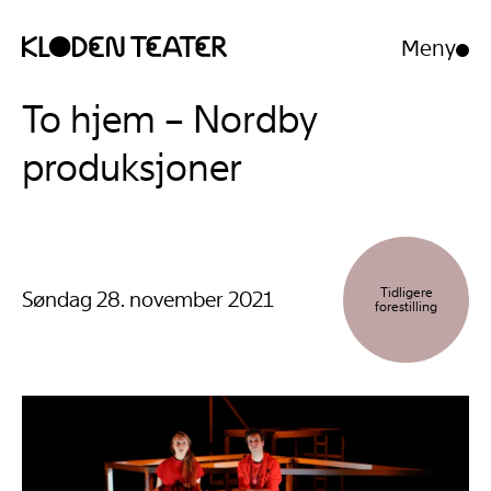
Meny
Åpne/luk
meny
Hopp
Hopp
To hjem – Nordby
til
til
innhold
navigasjon
produksjoner
Tidligere
Søndag 28. november 2021
forestilling