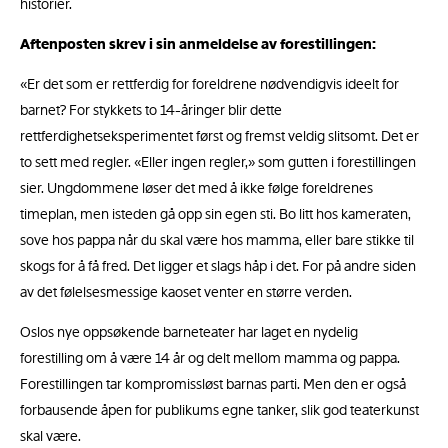
historier.
Aftenposten skrev i sin anmeldelse av forestillingen:
«Er det som er rettferdig for foreldrene nødvendigvis ideelt for
barnet? For stykkets to 14-åringer blir dette
rettferdighetseksperimentet først og fremst veldig slitsomt. Det er
to sett med regler. «Eller ingen regler,» som gutten i forestillingen
sier. Ungdommene løser det med å ikke følge foreldrenes
timeplan, men isteden gå opp sin egen sti. Bo litt hos kameraten,
sove hos pappa når du skal være hos mamma, eller bare stikke til
skogs for å få fred. Det ligger et slags håp i det. For på andre siden
av det følelsesmessige kaoset venter en større verden.
Oslos nye oppsøkende barneteater har laget en nydelig
forestilling om å være 14 år og delt mellom mamma og pappa.
Forestillingen tar kompromissløst barnas parti. Men den er også
forbausende åpen for publikums egne tanker, slik god teaterkunst
skal være.