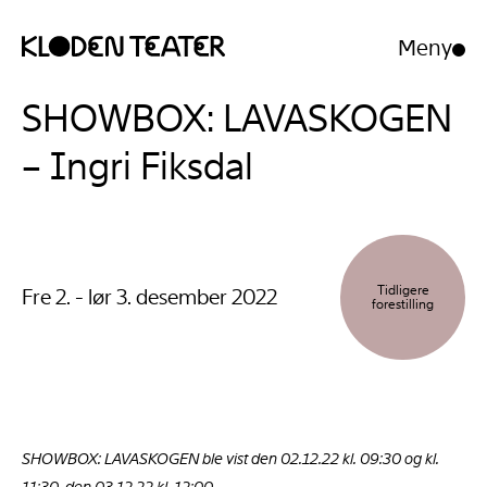
Meny
Åpne/luk
meny
Hopp
Hopp
SHOWBOX: LAVASKOGEN
til
til
innhold
navigasjon
– Ingri Fiksdal
Tidligere
Fre 2. - lør 3. desember 2022
forestilling
SHOWBOX: LAVASKOGEN ble vist den 02.12.22 kl. 09:30 og kl.