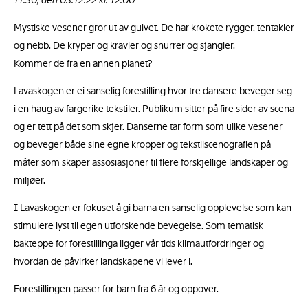
11:30, den 03.12.22 kl. 12:00
Mystiske vesener gror ut av gulvet. De har krokete rygger, tentakler
og nebb. De kryper og kravler og snurrer og sjangler.
Kommer de fra en annen planet?
Lavaskogen er ei sanselig forestilling hvor tre dansere beveger seg
i en haug av fargerike tekstiler. Publikum sitter på fire sider av scena
og er tett på det som skjer. Danserne tar form som ulike vesener
og beveger både sine egne kropper og tekstilscenografien på
måter som skaper assosiasjoner til flere forskjellige landskaper og
miljøer.
I Lavaskogen er fokuset å gi barna en sanselig opplevelse som kan
stimulere lyst til egen utforskende bevegelse. Som tematisk
bakteppe for forestillinga ligger vår tids klimautfordringer og
hvordan de påvirker landskapene vi lever i.
Forestillingen passer for barn fra 6 år og oppover.