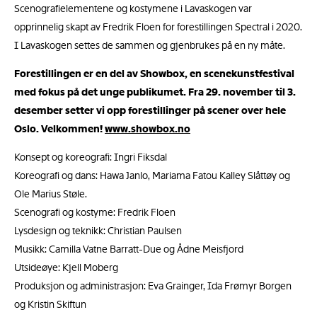
Scenografielementene og kostymene i Lavaskogen var
opprinnelig skapt av Fredrik Floen for forestillingen Spectral i 2020.
I Lavaskogen settes de sammen og gjenbrukes på en ny måte.
Forestillingen er en del av Showbox, en scenekunstfestival
med fokus på det unge publikumet. Fra 29. november til 3.
desember setter vi opp forestillinger på scener over hele
Oslo. Velkommen!
www.showbox.no
Konsept og koreografi: Ingri Fiksdal
Koreografi og dans: Hawa Janlo, Mariama Fatou Kalley Slåttøy og
Ole Marius Støle.
Scenografi og kostyme: Fredrik Floen
Lysdesign og teknikk: Christian Paulsen
Musikk: Camilla Vatne Barratt-Due og Ådne Meisfjord
Utsideøye: Kjell Moberg
Produksjon og administrasjon: Eva Grainger, Ida Frømyr Borgen
og Kristin Skiftun