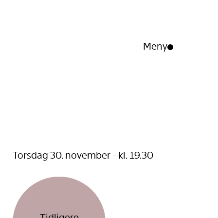
Meny
Åpne/lukk
meny
Torsdag 30. november - kl. 19.30
Tidligere