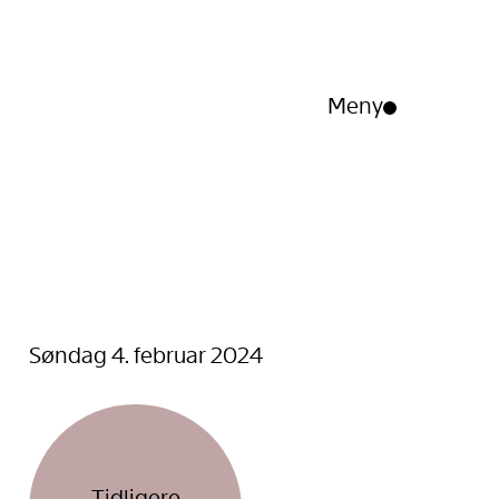
Meny
Åpne/lukk
meny
Søndag 4. februar 2024
Tidligere