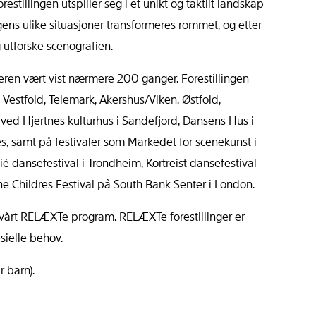
tillingen utspiller seg i et unikt og taktilt landskap
ens ulike situasjoner transformeres rommet, og etter
 utforske scenografien.
eren vært vist nærmere 200 ganger. Forestillingen
 Vestfold, Telemark, Akershus/Viken, Østfold,
 ved Hjertnes kulturhus i Sandefjord, Dansens Hus i
es, samt på festivaler som Markedet for scenekunst i
ié dansefestival i Trondheim, Kortreist dansefestival
ne Childres Festival på South Bank Senter i London.
v vårt RELÆXTe program. RELÆXTe forestillinger er
esielle behov.
r barn).