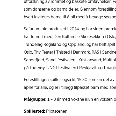
utforskning av rommet og baskete omfavnelser! Fores
som danserne og barna deler. Gjennom forestilling
hvert inviteres barna til å bli med å bevege seg og
Safarium ble produsert i 2014, og har siden premi
har turnert med Den Kulturelle Skolesekken i Oslo,
Trøndelag Rogaland og Oppland, og har blitt spilt
Oslo, Thy Teater i Thisted i Danmark, RAS i Sandn
Sandefjord, Sand-festivalen i Kristiansand, Multipl
på Inderøy, UNGI festivalen i Reykjavik og Imagi
Forestillingen spilles også kl. 15:30 som en del a
åpne for alle, og er i tillegg tilpasset barn med sp
Målgruppe:
1 – 3 år med voksne (kun én voksen p
Spillested:
Pilotscenen