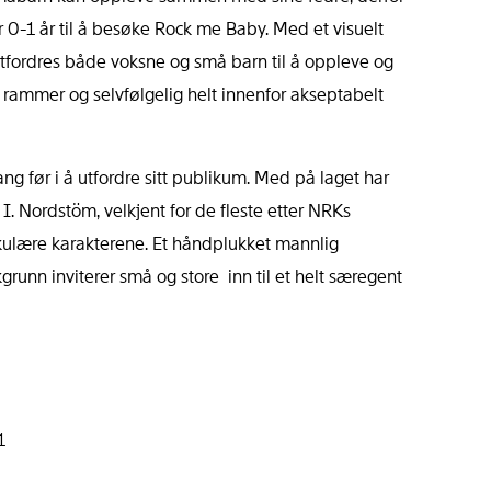
 0-1 år til å besøke Rock me Baby. Med et visuelt
n utfordres både voksne og små barn til å oppleve og
e rammer og selvfølgelig helt innenfor akseptabelt
g før i å utfordre sitt publikum. Med på laget har
. Nordstöm, velkjent for de fleste etter NRKs
ulære karakterene. Et håndplukket mannlig
unn inviterer små og store inn til et helt særegent
1