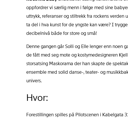
oppfordrer vi særlig menn i følge med sine babyer
uttrykk, referanser og stiltrekk fra rockens verde
ta del i hva kunst for de yngste kan være? I trygg
decibelnivå både for store og små!
Denne gangen går Solli og Elle lenger enn noen gan
de fått med seg mote og kostymedesigneren Kjell I
storsatsing Maskorama der han skapte de spektak
ensemble med solid danse-, teater- og musikkbakgr
univers.
Hvor:
Forestillingen spilles på Pilotscenen i Kabelgata 3