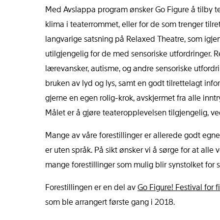
Med Avslappa program ønsker Go Figure å tilby tea
klima i teaterrommet, eller for de som trenger tilret
langvarige satsning på Relaxed Theatre, som igj
utilgjengelig for de med sensoriske utfordringer.
lærevansker, autisme, og andre sensoriske utfordrin
bruken av lyd og lys, samt en godt tilrettelagt inf
gjerne en egen rolig-krok, avskjermet fra alle innt
Målet er å gjøre teateropplevelsen tilgjengelig, ve
Mange av våre forestillinger er allerede godt eg
er uten språk. På sikt ønsker vi å sørge for at alle v
mange forestillinger som mulig blir synstolket fo
Forestillingen er en del av
Go Figure! Festival for 
som ble arrangert første gang i 2018.