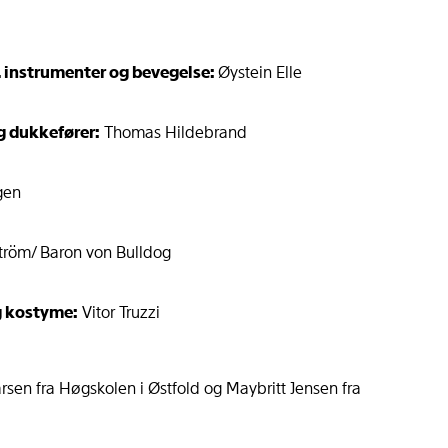
v. instrumenter og bevegelse:
Øystein Elle
og dukkefører:
Thomas Hildebrand
gen
tröm/ Baron von Bulldog
g kostyme:
Vitor Truzzi
rsen fra Høgskolen i Østfold og Maybritt Jensen fra