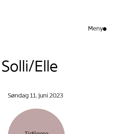
Meny
Åpne/lukk
meny
olli/Elle
Søndag 11. juni 2023
Tidligere