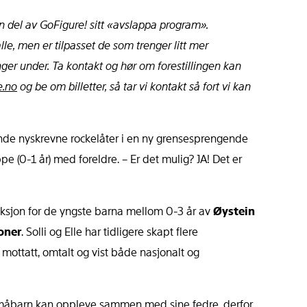
n del av GoFigure! sitt «avslappa program».
lle, men er tilpasset de som trenger litt mer
nger under.
Ta kontakt og hør om forestillingen kan
e.no
og be om billetter, så tar vi kontakt så fort vi kan
nde nyskrevne rockelåter i en ny grensesprengende
pe (0-1 år) med foreldre. – Er det mulig? JA! Det er
ksjon for de yngste barna mellom 0-3 år av
Øystein
joner
. Solli og Elle har tidligere skapt flere
t mottatt, omtalt og vist både nasjonalt og
måbarn kan oppleve sammen med sine fedre, derfor