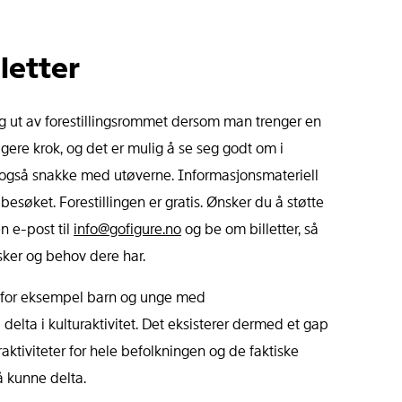
letter
og ut av forestillingsrommet dersom man trenger en
ligere krok, og det er mulig å se seg godt om i
n også snakke med utøverne. Informasjonsmateriell
besøket. Forestillingen er gratis. Ønsker du å støtte
n e-post til
info@gofigure.no
og be om billetter, så
ønsker og behov dere har.
m for eksempel barn og unge med
å delta i kulturaktivitet. Det eksisterer dermed et gap
raktiviteter for hele befolkningen og de faktiske
å kunne delta.