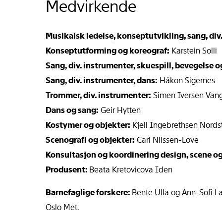
Medvirkende
Musikalsk ledelse, konseptutvikling, sang, di
Konseptutforming og koreograf:
Karstein Solli
Sang, div. instrumenter, skuespill, bevegelse 
Sang, div. instrumenter, dans:
Håkon Sigernes
Trommer, div. instrumenter:
Simen Iversen Van
Dans og sang:
Geir Hytten
Kostymer og objekter:
Kjell Ingebrethsen Nords
Scenografi og objekter:
Carl Nilssen-Love
Konsultasjon og koordinering design, scene o
Produsent:
Beata Kretovicova Iden
Barnefaglige forskere:
Bente Ulla og Ann-Sofi La
Oslo Met.