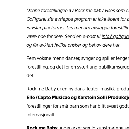
Denne forestillingen av Rock me baby
vises som e
GoFigure! sitt avslappa program er ikke åpent for a
«avslappa» former. Les mer om avslappa forestilli
være noe for dere.
Send en e-post til
info@gofigur
og får avklart hvilke ønsker og behov dere har
.
Fem voksne menn danser, synger og spiller fenge
forestilling, og det for en svært ung publikumsgrup
det.
Rock me Baby er en ny dans-teater-musikk-produ
Elle /Capto Musicae og Karstein Solli Produks
forestillinger for små barn som har blitt svært god
internasjonalt.
Rock me Baby
undersøker særlig kunstmøtene s