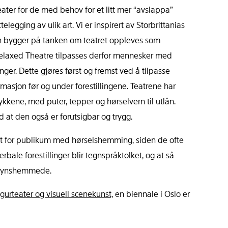
ter for de med behov for et litt mer “avslappa”
telegging av ulik art. Vi er inspirert av Storbrittanias
en bygger på tanken om teatret oppleves som
 Relaxed Theatre tilpasses derfor mennesker med
ger. Dette gjøres først og fremst ved å tilpasse
ormasjon før og under forestillingene. Teatrene har
rykkene, med puter, tepper og hørselvern til utlån.
d at den også er forutsigbar og trygg.
net for publikum med hørselshemming, siden de ofte
erbale forestillinger blir tegnspråktolket, og at så
r synshemmede.
figurteater og visuell scenekunst,
en biennale i Oslo er