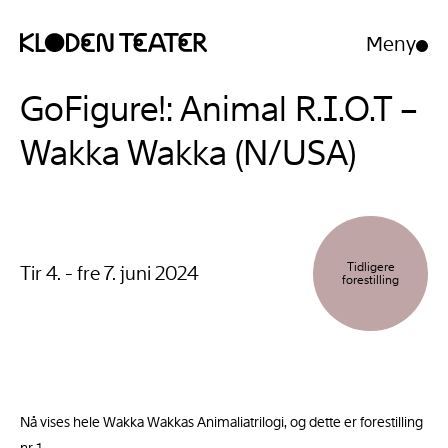
Meny
Åpne/luk
meny
Hopp
Hopp
GoFigure!: Animal R.I.O.T –
til
til
innhold
navigasjon
Wakka Wakka (N/USA)
Tidligere
Tir 4. - fre 7. juni 2024
forestilling
Nå vises hele Wakka Wakkas Animaliatrilogi, og dette er forestilling