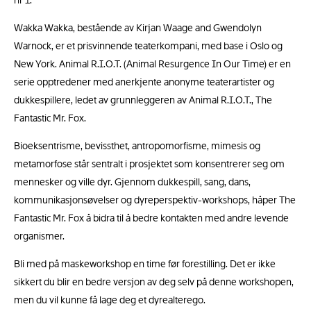
nr 1.
Wakka Wakka, bestående av Kirjan Waage and Gwendolyn
Warnock, er et prisvinnende teaterkompani, med base i Oslo og
New York. Animal R.I.O.T. (Animal Resurgence In Our Time) er en
serie opptredener med anerkjente anonyme teaterartister og
dukkespillere, ledet av grunnleggeren av Animal R.I.O.T., The
Fantastic Mr. Fox.
Bioeksentrisme, bevissthet, antropomorfisme, mimesis og
metamorfose står sentralt i prosjektet som konsentrerer seg om
mennesker og ville dyr. Gjennom dukkespill, sang, dans,
kommunikasjonsøvelser og dyreperspektiv-workshops, håper The
Fantastic Mr. Fox å bidra til å bedre kontakten med andre levende
organismer.
Bli med på maskeworkshop en time før forestilling. Det er ikke
sikkert du blir en bedre versjon av deg selv på denne workshopen,
men du vil kunne få lage deg et dyrealterego.