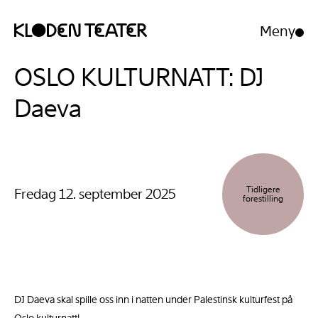
Meny
Åpne/luk
meny
Hopp
Hopp
OSLO KULTURNATT: DJ
til
til
innhold
navigasjon
Daeva
Tidligere
Fredag 12. september 2025
forestilling
DJ Daeva skal spille oss inn i natten under Palestinsk kulturfest på