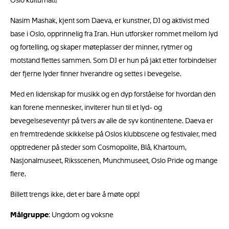
Oslo kulturnatt!
Nasim Mashak, kjent som Daeva, er kunstner, DJ og aktivist med
base i Oslo, opprinnelig fra Iran. Hun utforsker rommet mellom lyd
og fortelling, og skaper møteplasser der minner, rytmer og
motstand flettes sammen. Som DJ er hun på jakt etter forbindelser
der fjerne lyder finner hverandre og settes i bevegelse.
Med en lidenskap for musikk og en dyp forståelse for hvordan den
kan forene mennesker, inviterer hun til et lyd- og
bevegelseseventyr på tvers av alle de syv kontinentene. Daeva er
en fremtredende skikkelse på Oslos klubbscene og festivaler, med
opptredener på steder som Cosmopolite, Blå, Khartoum,
Nasjonalmuseet, Riksscenen, Munchmuseet, Oslo Pride og mange
flere.
Billett trengs ikke, det er bare å møte opp!
Målgruppe
: Ungdom og voksne