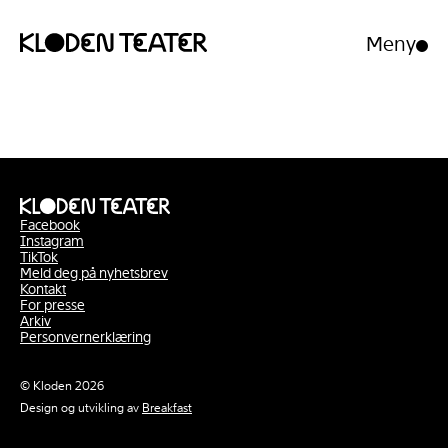
Meny
Åpne/luk
meny
Hopp
Hopp
til
til
innhold
navigasjon
Facebook
Instagram
TikTok
Meld deg på nyhetsbrev
Kontakt
For presse
Arkiv
Personvernerklæring
© Kloden 2026
Design og utvikling av
Breakfast