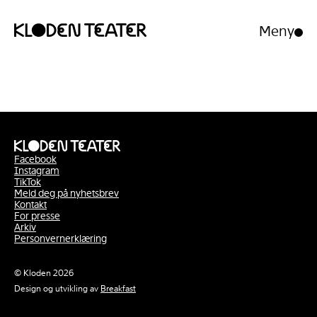
Meny
Åpne/luk
meny
Hopp
Hopp
til
til
innhold
navigasjon
Facebook
Instagram
TikTok
Meld deg på nyhetsbrev
Kontakt
For presse
Arkiv
Personvernerklæring
© Kloden 2026
Design og utvikling av
Breakfast