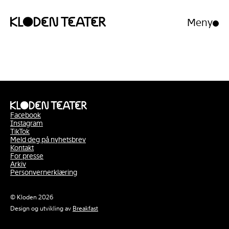
Meny
Åpne/luk
meny
Hopp
Hopp
til
til
innhold
navigasjon
Facebook
Instagram
TikTok
Meld deg på nyhetsbrev
Kontakt
For presse
Arkiv
Personvernerklæring
© Kloden 2026
Design og utvikling av
Breakfast