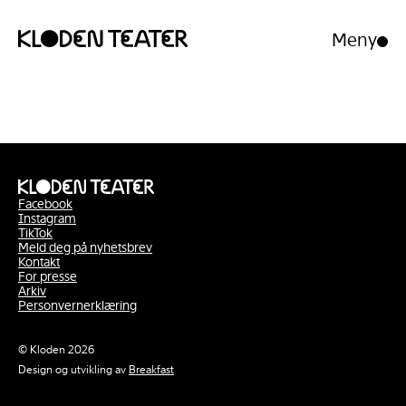
Meny
Åpne/luk
meny
Hopp
Hopp
til
til
innhold
navigasjon
Facebook
Instagram
TikTok
Meld deg på nyhetsbrev
Kontakt
For presse
Arkiv
Personvernerklæring
© Kloden 2026
Design og utvikling av
Breakfast