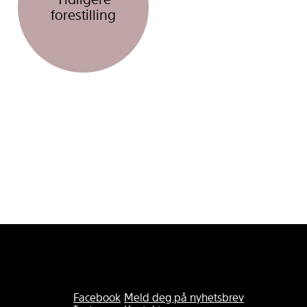
forestilling
Facebook
Meld deg på nyhetsbrev