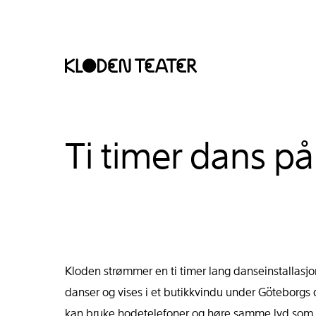
Hopp
Hopp
Ti timer dans p
til
til
innhold
navigasjon
Kloden strømmer en ti timer lang danseinstallasjo
danser og vises i et butikkvindu under Göteborgs 
kan bruke hodetelefoner og høre samme lyd som d