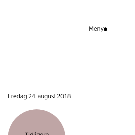
Meny
Åpne/lukk
meny
Fredag 24. august 2018
Tidligere