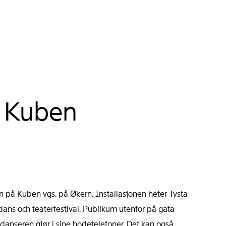
å Kuben
n på Kuben vgs. på Økern. Installasjonen heter Tysta
dans och teaterfestival. Publikum utenfor på gata
anseren gjør i sine hodetelefoner. Det kan også