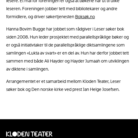
lesere. Et mål for foreningen er også at bøkene når ut til ulike
leseren. Foreningen jobber tett med bibliotekarer og andre
formidlere, og driver søkertjenesten
Boksøk.no
Hanna Bovim Bugge har jobbet som rådgiver i Leser søker bok
siden 2008. Hun leder prosjektet med parallellspråklige bøker og
er også initiativtaker til de parallellspråklige diktsamlingene som
samlingen «Lukta av svart» er en del av. Hun har derfor jobbet tett
sammen med både Ali Hayder og Hayder Jumaah om utviklingen
av diktene i samlingen.
Arrangementet er et samarbeid mellom Kloden Teater, Leser
søker bok og Den norske kirke ved prest Jan Helge Josefsen.