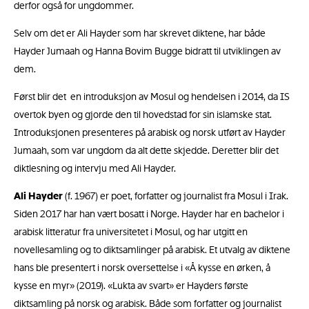
derfor også for ungdommer.
Selv om det er Ali Hayder som har skrevet diktene, har både
Hayder Jumaah og Hanna Bovim Bugge bidratt til utviklingen av
dem.
Først blir det en introduksjon av Mosul og hendelsen i 2014, da IS
overtok byen og gjorde den til hovedstad for sin islamske stat.
Introduksjonen presenteres på arabisk og norsk utført av Hayder
Jumaah, som var ungdom da alt dette skjedde. Deretter blir det
diktlesning og intervju med Ali Hayder.
Ali Hayder
(f. 1967) er poet, forfatter og journalist fra Mosul i Irak.
Siden 2017 har han vært bosatt i Norge. Hayder har en bachelor i
arabisk litteratur fra universitetet i Mosul, og har utgitt en
novellesamling og to diktsamlinger på arabisk. Et utvalg av diktene
hans ble presentert i norsk oversettelse i «Å kysse en ørken, å
kysse en myr» (2019). «Lukta av svart» er Hayders første
diktsamling på norsk og arabisk. Både som forfatter og journalist