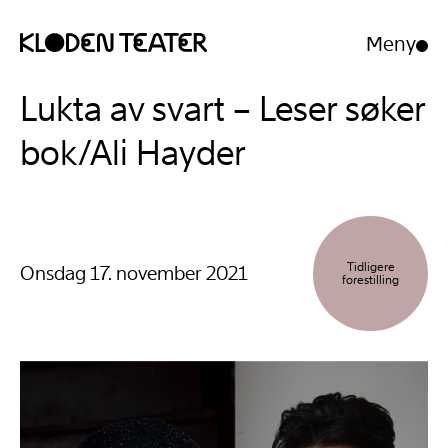
Meny
Åpne/luk
meny
Hopp
Hopp
Lukta av svart – Leser søker
til
til
innhold
navigasjon
bok/Ali Hayder
Tidligere
Onsdag 17. november 2021
forestilling