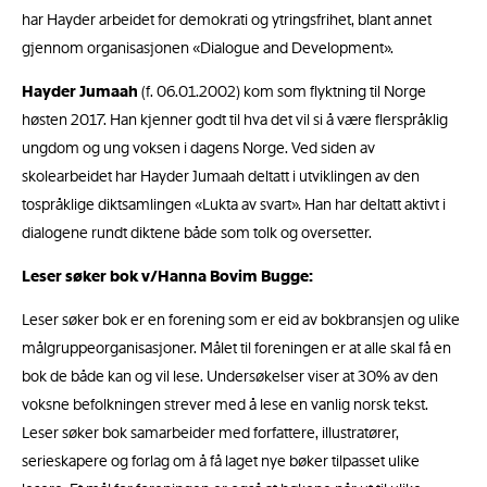
har Hayder arbeidet for demokrati og ytringsfrihet, blant annet
gjennom organisasjonen «Dialogue and Development».
Hayder Jumaah
(f. 06.01.2002) kom som flyktning til Norge
høsten 2017. Han kjenner godt til hva det vil si å være flerspråklig
ungdom og ung voksen i dagens Norge. Ved siden av
skolearbeidet har Hayder Jumaah deltatt i utviklingen av den
tospråklige diktsamlingen «Lukta av svart». Han har deltatt aktivt i
dialogene rundt diktene både som tolk og oversetter.
Leser søker bok v/Hanna Bovim Bugge:
Leser søker bok er en forening som er eid av bokbransjen og ulike
målgruppeorganisasjoner. Målet til foreningen er at alle skal få en
bok de både kan og vil lese. Undersøkelser viser at 30% av den
voksne befolkningen strever med å lese en vanlig norsk tekst.
Leser søker bok samarbeider med forfattere, illustratører,
serieskapere og forlag om å få laget nye bøker tilpasset ulike