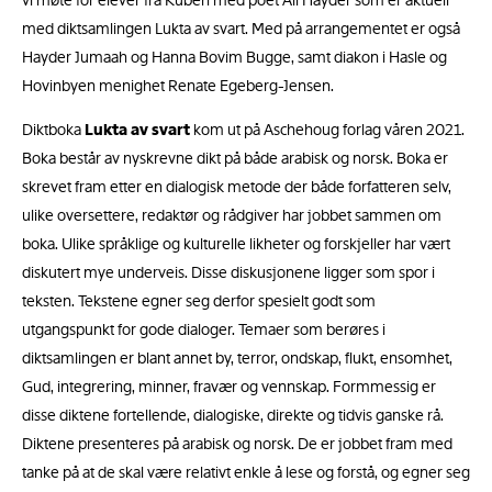
vi møte for elever fra Kuben med poet Ali Hayder som er aktuell
med diktsamlingen Lukta av svart. Med på arrangementet er også
Hayder Jumaah og Hanna Bovim Bugge, samt diakon i Hasle og
Hovinbyen menighet Renate Egeberg-Jensen.
Diktboka
Lukta av svart
kom ut på Aschehoug forlag våren 2021.
Boka består av nyskrevne dikt på både arabisk og norsk. Boka er
skrevet fram etter en dialogisk metode der både forfatteren selv,
ulike oversettere, redaktør og rådgiver har jobbet sammen om
boka. Ulike språklige og kulturelle likheter og forskjeller har vært
diskutert mye underveis. Disse diskusjonene ligger som spor i
teksten. Tekstene egner seg derfor spesielt godt som
utgangspunkt for gode dialoger. Temaer som berøres i
diktsamlingen er blant annet by, terror, ondskap, flukt, ensomhet,
Gud, integrering, minner, fravær og vennskap. Formmessig er
disse diktene fortellende, dialogiske, direkte og tidvis ganske rå.
Diktene presenteres på arabisk og norsk. De er jobbet fram med
tanke på at de skal være relativt enkle å lese og forstå, og egner seg