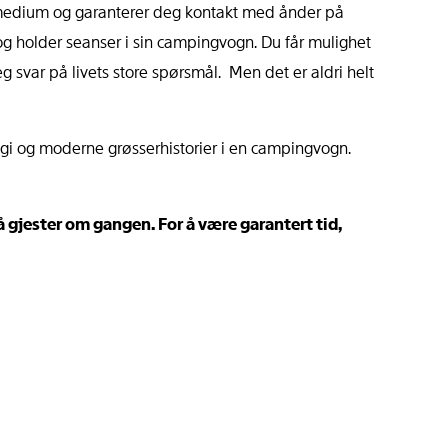
medium og garanterer deg kontakt med ånder på
og holder seanser i sin campingvogn. Du får mulighet
eg svar på livets store spørsmål. Men det er aldri helt
logi og moderne grøsserhistorier i en campingvogn.
å gjester om gangen. For å være garantert tid,