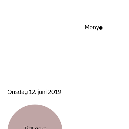
Meny
Åpne/lukk
meny
Onsdag 12. juni 2019
Tidligere