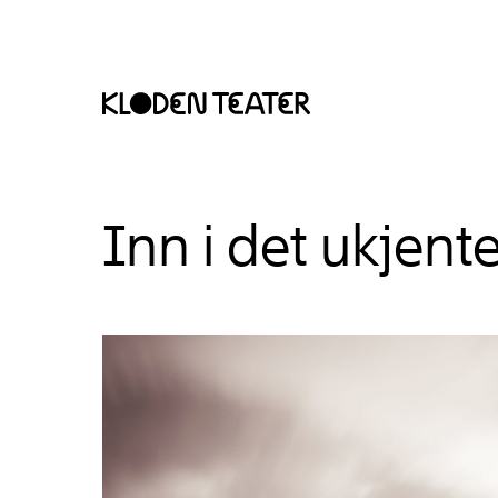
Hopp
Hopp
Inn i det ukjente
til
til
innhold
navigasjon