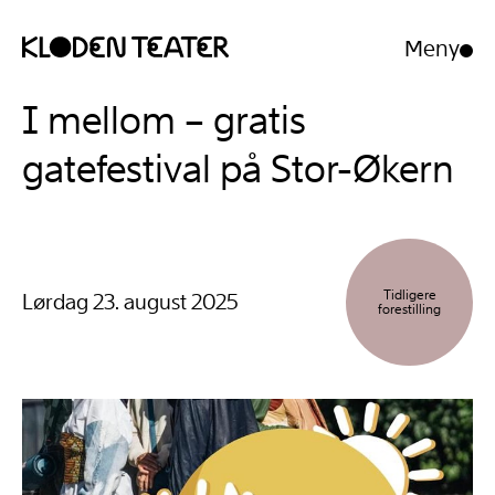
Meny
Åpne/luk
meny
Hopp
Hopp
I mellom – gratis
til
til
innhold
navigasjon
gatefestival på Stor-Økern
Tidligere
Lørdag 23. august 2025
forestilling